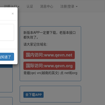
功能入口
认证
消息中心
注册|登录
×
新版本APP一定要下载，老版本接口
都失效了。
请大家记住域名:
国内访问:www.qevn.net
我知道了
国际访问:www.qevn.org
青娥(qe) vn(越南的英文) 点 net和org
去下载APP