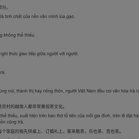
部分。
là tinh chất của nền văn minh lúa gạo.
g không thể thiếu.
ghi thức giao tiếp giữa người với người.
rà.
ùng núi, thành thị hay nông thôn, người Việt Nam đều coi văn hóa trà r
是农村的越南人都非常重视茶文化。
 thể thiếu, xuất hiện trên bàn thờ tổ tiên của mỗi gia đình, trên lễ đặt h
uồn cũng trà.
每个家庭的祖先供桌上、订婚礼上，客来敬茶，乐也茶、悲也茶。