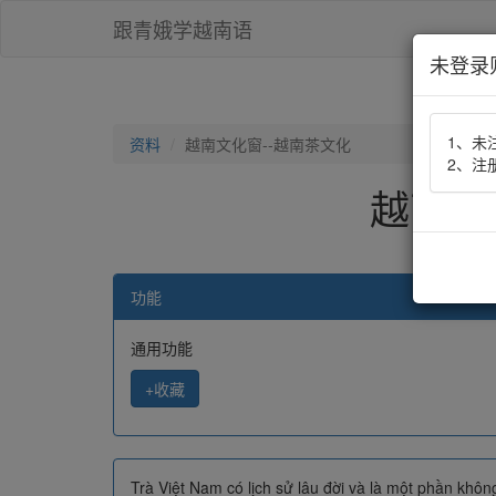
跟青娥学越南语
未登录
1、未
资料
越南文化窗--越南茶文化
2、注
越南文
功能
通用功能
+收藏
Trà Việt Nam có lịch sử lâu đời và là một phần không