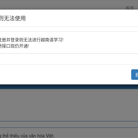
首页
则无法使用
注册并登录则无法进行越南语学习!
册接口现仍开通!
化窗--越南茶文化
阅读:1847
 thể thiếu của văn hóa Việt.