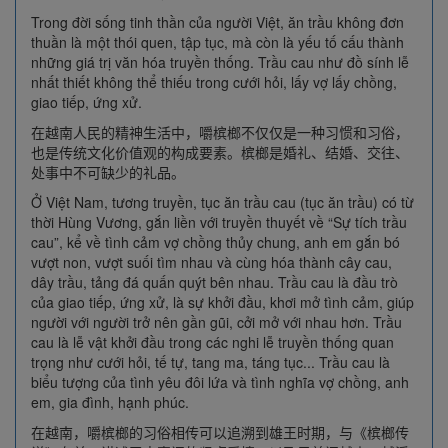
Trong đời sống tinh thần của người Việt, ăn trầu không đơn
thuần là một thói quen, tập tục, mà còn là yếu tố cấu thành
những giá trị văn hóa truyền thống. Trầu cau như đồ sính lễ
nhất thiết không thể thiếu trong cưới hỏi, lấy vợ lấy chồng,
giao tiếp, ứng xử.
在越南人民的精神生活中，嚼槟榔不仅仅是一种习惯和习俗，
也是传统文化价值观的构成要素。槟榔是婚礼、结婚、交往、
处事中不可缺少的礼品。
Ở Việt Nam, tương truyền, tục ăn trầu cau (tục ăn trầu) có từ
thời Hùng Vương, gắn liền với truyền thuyết về “Sự tích trầu
cau”, kể về tình cảm vợ chồng thủy chung, anh em gắn bó
vượt non, vượt suối tìm nhau và cùng hóa thành cây cau,
dây trầu, tảng đá quấn quýt bên nhau. Trầu cau là đầu trò
của giao tiếp, ứng xử, là sự khởi đầu, khơi mở tình cảm, giúp
người với người trở nên gần gũi, cởi mở với nhau hơn. Trầu
cau là lễ vật khởi đầu trong các nghi lễ truyền thống quan
trọng như cưới hỏi, tế tự, tang ma, táng tục... Trầu cau là
biểu tượng của tình yêu đôi lứa và tình nghĩa vợ chồng, anh
em, gia đình, hạnh phúc.
在越南，嚼槟榔的习俗相传可以追溯到雄王时期，与《槟榔传