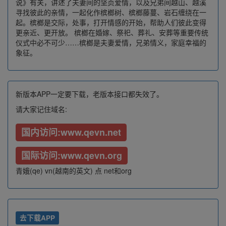
说》有关，讲述了夫妻间的坚贞爱情，以及兄弟间越山、越溪
寻找彼此的亲情，一起化作槟榔树、槟榔藤蔓、岩石缠绕在一
起。槟榔是交际，处事，打开情感的开始，帮助人们彼此变得
更亲近、更开放。 槟榔在婚嫁、祭祀、葬礼、安葬等重要传统
仪式中必不可少……槟榔是夫妻爱情，兄弟情义，家庭幸福的
象征。
新版本APP一定要下载，老版本接口都失效了。
请大家记住域名:
国内访问:www.qevn.net
国际访问:www.qevn.org
青娥(qe) vn(越南的英文) 点 net和org
去下载APP