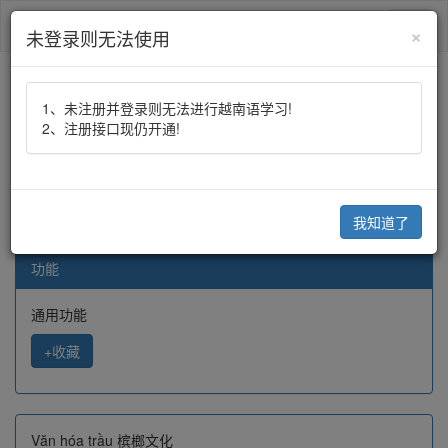
跟青娥学越南语
Toggl
×
未登录则无法使用
naviga
1、未注册并登录则无法进行越南语学习!
2、注册接口现仍开通!
资料
Văn hóa trầu cau
Văn hóa trầu cau
我知道了
阅读:2790
功能
通用功能
+收藏
Văn hóa trầu 槟榔文化